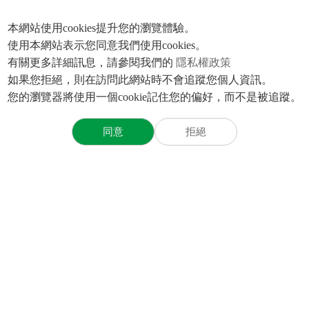
1
2
3
4
5
>
本網站使用cookies提升您的瀏覽體驗。
使用本網站表示您同意我們使用cookies。
有關更多詳細訊息，請參閱我們的
隱私權政策
如果您拒絕，則在訪問此網站時不會追蹤您個人資訊。
您的瀏覽器將使用一個cookie記住您的偏好，而不是被追蹤。
術支援
人才招募
投資人專區
永續專區
下
會
品選型
加入大銀
致股東報告書
使命與願景
聯
Q
學習發展
財務資訊
利害關係人專區
幸福大銀
股東專區
員工關懷
大銀新鮮人
重大訊息公告
經營管理
公司治理
永續報告書下載
董事會重要決議事項