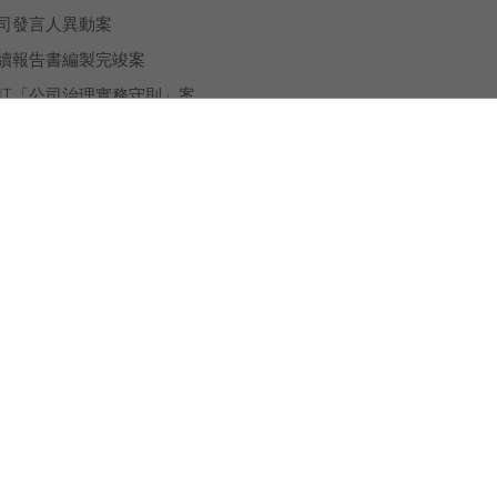
司發言人異動案
續報告書編製完竣案
訂「公司治理實務守則」案
訂內部控制制度「財務及非財務資訊管理辦法」案
任董事長案
任第四屆薪資報酬委員會之委員案
任第三屆審計委員會之委員案
任第二屆提名委員會之委員案
公司2024年第一季合併財務報告案